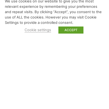
We use cookies on our website to give you the most
relevant experience by remembering your preferences
and repeat visits. By clicking “Accept”, you consent to the
use of ALL the cookies. However you may visit Cookie
Settings to provide a controlled consent.
Cookie settings
ACCEPT
Torraspapel Malmenayde
Un acteur incontournable de la distribution de
papiers et supports d'impression en France, avec
NOUS CONTACTER
une activité orientée vers les pôles Graphique et
Non Graphique et commercialise une large
Service commercial : +33 0810 86 77 27
gamme de produits.
Autres services TPM : +33 01 41 07 70 70
marketing@torrasmalme.fr